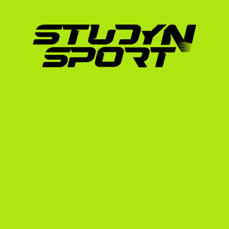
megmozdulásaidat és néhány teljes cseré
segítségre van szükséged, nézd meg a vi
Kapcsolatfelvétel az edzőkkel:
 Az e-mai
lenniük. Nem elég egy sablonlevelet elkül
játékstílusát és a keret aktuális hiányossá
Akadémiai felkészültség:
 A NAIA-ban is 
Duolingo nyelvvizsgák, valamint a középis
alapkövetelmény.
A toborzási folyamat ideális esetben 12-18 hó
Érdemes tanulmányozni az amerikai toborzási
ajánlatokról.
Bizonyított sikerek és 
Indiana Tech
, az 
Aquinas College
 vagy a 
Law