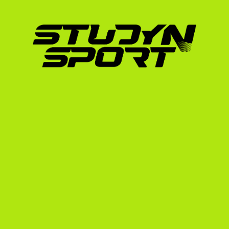
Az edzők ritkán utaznak Európába toborozni
bemutatkozó videó, amely tartalmaz alapvona
pontot egy éles meccsből, elengedhetetlen.
3. Akadémiai háttér
Bár a NAIA rugalmasabb, a TOEFL/IELTS nyel
bizonyítványok itt is kötelezőek a beiratkozá
A felkészülést érdemes időben elkezdeni. Né
idővonalat, hogy lásd, mikor kell elkezdened 
Elit programok és magya
A NAIA tenisz élmezőnyét olyan egyetemek al
(amely az elmúlt évtizedben dominálta a baj