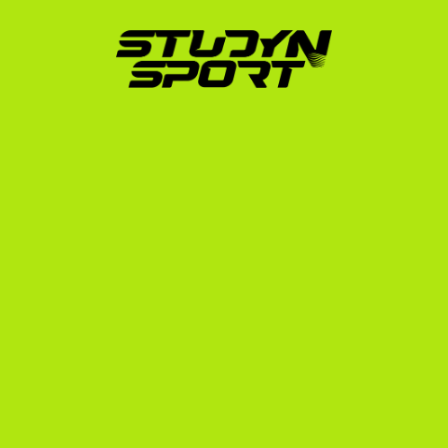
egyedül elkezdeni. Mi három lépésben kísérünk végig 
az úton:
Alapozó fázis (Foundation):
 Felmérjük az atlétikai 
és tanulmányi profilodat, elkészítjük a 
professzionális highlight videódat, és kidolgozzuk a 
vizsgastratégiádat (SAT, TOEFL/IELTS). Ezt 
követően közvetlenül felvesszük a kapcsolatot az 
amerikai egyetemi edzőkkel.
Tárgyalási fázis (Negotiation):
 Segítünk a közvetlen 
edzői egyeztetésekben, elemezzük a kapott 
ösztöndíj-ajánlatokat, és elvégezzük az NCAA 
jogosultsági központ (Eligibility Center) 
adminisztrációját.
Beiratkozási fázis (Enrollment):
 Intézzük a hivatalos 
iskolai jelentkezést, a vízuminterjú felkészítést, a 
pénzügyi igazolásokat és a kiutazási logisztikát.