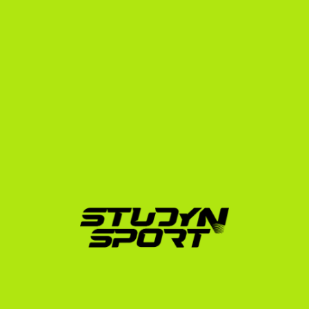
mint 600 diákot juttatott ki sikeresen az Egyesült 
Államokba.
Bár a Dartmouth College az NCAA Division I tagja, az 
Ivy League tagjaként pontosan ugyanazt az ösztöndíj-
filozófiát követi, mint az NCAA Division 3: nem oszt 
atlétikai ösztöndíjakat, kizárólag szükség- és 
tanulmányi alapú támogatást nyújt. Itt tanul és sportol 
Lénárt Paula, a magyar női kosárlabda egyik 
kiemelkedő tehetsége, akinek kijutását ügynökségünk 
segítette. Paula példája hűen bizonyítja, hogy a 
kiemelkedő tanulmányi eredmények és a magas szintű 
kosárlabdatudás kombinációjával a világ legelitebb 
egyetemeire is be lehet jutni, ahol a támogatási 
csomagok teljes mértékben fedezik a költségeket.
Hogyan segít a StudyNSport 