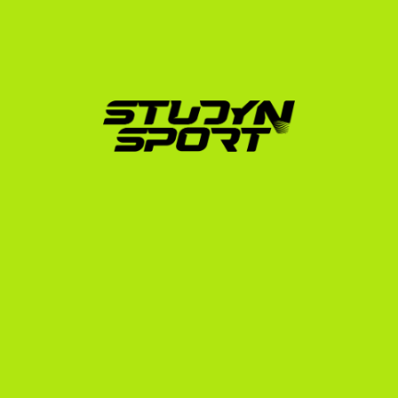
aki a Harvard University (Ivy League) 
labdarúgócsapatában ért el kiemelkedő sikereket.
Az ő példája is mutatja: legyen szó közvetlen 
bejutásról vagy egy Junior College-os ugródeszkáról, 
a végállomás a legmagasabb amerikai szint is lehet, ha 
megvan benned az elszántság.
Hogyan segít a StudyNSport 
az elhelyezkedésben?
Az amerikai egyetemi toborzás bonyolult 
adminisztratív folyamat. Mi az alábbi strukturált 
programjainkkal segítünk neked végigmenni az úton:
Foundation Program:
 Elkészítjük az atletikai és 
tanulmányi profilodat, megvágjuk a highlight 
videódat, és közvetlenül több száz amerikai 