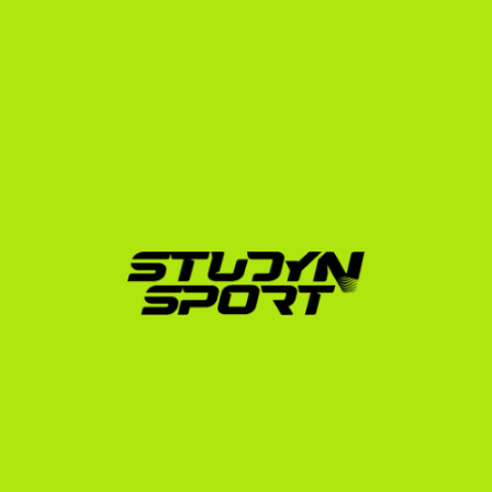
Az amerikai egyetemi felvételi és toborzási folyamat 
sokkal korábban kezdődik, mint az európai. Ahhoz, 
hogy minden adminisztrációs lépéssel időben végezz, 
javasoljuk, hogy tanulmányozd az amerikai egyetemi 
toborzási idővonal útmutatónkat.
A legoptimálisabb, ha a 
11. osztály (gimnáziumi 
harmadik év) őszén vagy tavaszán
 próbálkozol meg 
először a vizsgával. Így ha az első eredmény nem a 
tervezett szerint alakul, még van lehetőséged javítani a 
12. osztály elején, mielőtt a hivatalos egyetemi 
jelentkezési határidők lejárnak.
Ne feledd, hogy az SAT/ACT mellett a nyelvtudásodat 
is igazolnod kell. Erről részletesen olvashatsz a TOEFL, 
IELTS vagy Duolingo nyelvvizsgákról szóló cikkünkben.