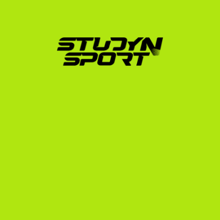
Hogyan segít a StudyNSport 
a francia játékosoknak?
Több mint 15 éves tapasztalattal (2010 óta) és több 
mint 600 sikeresen elhelyezett sportolóval a hátunk 
mögött pontosan ismerjük az NCAA, NAIA és NJCAA 
adminisztrációs folyamatait. Alapítónk maga is az 
amerikai egyetemi rendszerben sportolt, így belső 
nézőpontból támogatja a folyamatot.
A StudyNSport három lépcsős programot kínál a 
sikeres kijutásod érdekében:
Foundation Program:
 Elkészítjük az atlétikai és 
akadémiai profilodat, megszerkesztjük a highlight 
videódat, és kiküldjük a profilodat akár 1000 