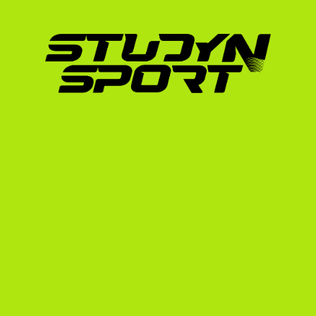
jutott ki a világ egyik legelismertebb egyetem
bizonyítja, hogy a strukturált felkészülés, a
kiemelkedő tanulmányi eredmények együttese
amerikai intézmények felé.
A StudyNSportnál több mint 15 éves tapaszta
amerikai rendszerben sportolt 2006-tól), és 
USA-ban, köztük olyan olimpiai bronzérmesek
A StudyNSport folyamata
atlétáknak
A kijutás folyamata bonyolult és időigényes 
tervezést. Ha szeretnéd látni az ideális idővo
idővonalról szóló útmutatónkat.