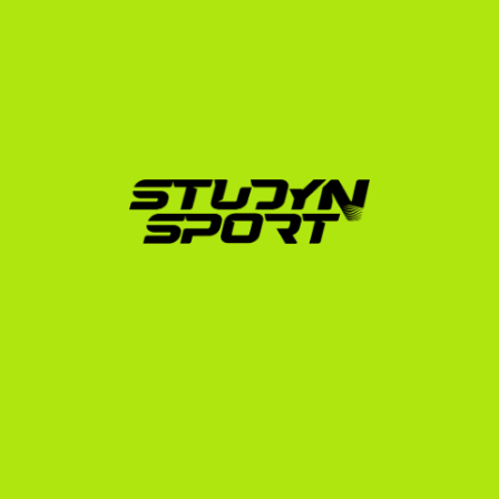
az amerikai egyetemi rendszerben sportolt, így 
pontosan ismerjük a buktatókat és a sikeres felvételi 
titkait. Eddig több mint 600 sportolót helyeztünk el az 
USA-ban, és kiterjedt kapcsolatrendszerünk van az 
amerikai kosárlabda-edzőkkel.
Ha szeretnéd megismerni a kifejezetten a 
Csehországra vonatkozó lehetőségeket, csapatunk 
készen áll arra, hogy felmérje a képességeidet és 
elkészítse a személyre szabott stratégiádat. Segítünk 
a videóvágásban, az edzőkkel való közvetlen 
kapcsolatfelvételben, a vízumügyintézésben és az 
NCAA adminisztrációban is.
Következő lépések az amerikai 
karrier felé