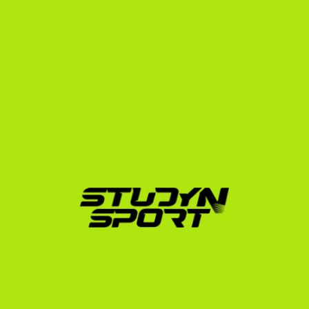
közvetlen videókonferenciák lebonyolításában az 
edzőkkel, elemezzük a kapott ösztöndíjas 
ajánlatokat, és elvégezzük az NCAA 
adminisztrációt, beleértve a francia bizonyítványok 
hivatalos fordítását is.
Beiratkozási program (személyre szabott 
időtartam):
 Végigvezetünk a hivatalos egyetemi 
jelentkezésen, segítünk a vízumügyintézésben (F-1 
vízum), a pénzügyi igazolások beszerzésében és a 
kiutazás megszervezésében.
A niche sportágakban – mint amilyen az amerikai 
egyetemi bowling is – a személyre szabott 
kommunikáció kulcsfontosságú. Nem sablonokat 
küldünk, hanem közvetlen kapcsolatot építünk ki az 
edzőkkel, biztosítva, hogy a francia tehetségek olyan 
egyetemre kerüljenek, ahol a kapott támogatás teljes 
mértékben fedezheti a tandíjat, a szállást és az 