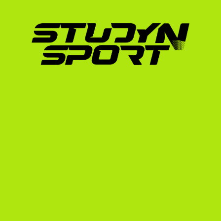
egyetem kiállítja a számodra az I-20-as nyom
diákvízumot.
A vízuminterjúra a szófiai amerikai nagykövet
adminisztrációja bonyolultnak tűnhet, a Stud
interjúra, segít a pénzügyi igazolások összeá
Részletes információkért olvasd el az F-1 di
Miért a StudyNSport a 
A StudyNSport nem csupán egy közvetítő üg
amely elkötelezett a sportolók hosszú távú s
Több mint 
3000 sportolóval
 dolgoztunk
keretében.
Több mint 
600 sportolót
 helyeztünk el 
különböző országból.
20 különböző sportágban
 szereztünk el