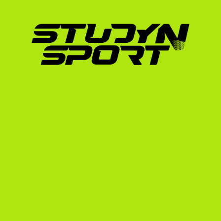
beilleszkedése és eredményei pontosan azt a
német és közép-európai futók követhetnek: a
fizioterapeuták, az egyénre szabott edzéster
biztonság lehetővé teszi a folyamatos fejlőd
Ha szeretnél többet megtudni arról, hogyan 
USA-ban, 
nézd meg, kiket juttattunk ki
 az el
Hogyan segít a StudyNSp
elhelyezkedésben?
A StudyNSportnál több mint 15 éves tapaszta
amerikai egyetemi rendszerben sportolt 200
el sikeresen az USA-ban, és pontosan ismerj
sajátosságait. Ha szeretnél többet megtudni 
a Németország ösztöndíj-lehetőségeit bemu