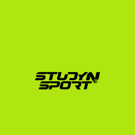
A cross country ösztöndíjak megszerzése összetett 
folyamat. Nem elég gyorsnak lenni a pályán; tudnod 
kell, hogyan mutasd meg az eredményeidet az 
amerikai edzőknek. Mi a teljes folyamat során 
melletted állunk:
Profilépítés és videóvágás:
 Elkészítjük a 
professzionális sportolói profilodat, és segítünk 
összeállítani a futótechnikádat és versenyedet 
bemutató videóanyagokat.
Kapcsolatfelvétel az edzőkkel:
 Több száz amerikai 
egyetemi edzőhöz juttatjuk el a profilodat, és 
kezeljük a beérkező visszajelzéseket.
Hivatalos ügyintézés:
 Segítünk az NCAA/NAIA 
Eligibility Center regisztrációban, a bizonyítványok 
hivatalos fordításában és a vízumügyintézésben.
A mi alapítónk maga is az amerikai egyetemi 
rendszerben sportolt és tanult, így pontosan ismerjük 