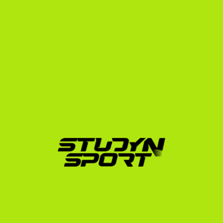
Hogyan segít a StudyNSport 
a folyamatban?
A StudyNSport több mint 15 éves tapasztalattal 
rendelkezik a sportösztöndíjak világában. Alapítónk 
maga is az amerikai egyetemi rendszerben sportolt, és 
azóta több mint 600 sportolót helyeztünk el sikeresen 
az USA-ban. Olyan kiválóságok útját egyengettük, mint 
az olimpiai bronzérmes Muhari Eszter (Notre Dame) 
vagy az Ivy League-ben tanuló Lénárt Paula 
(Dartmouth College) és Róth Rebeka (Yale University).
A műugrók számára kialakított programunk lépésről 
lépésre vezet végig a folyamaton:
Profilépítés és videó:
 Segítünk összeállítani az 
edzők számára legvonzóbb ugráslistát és 
bemutató videót.
Kapcsolatfelvétel:
 Közvetlenül megkeressük az 