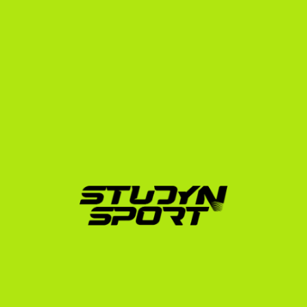
támogatunk téged a kezdetektől a kiutazásig:
Alapozás (Foundation):
 Elkészítjük a sportolói és 
akadémiai profilodat, összeállítjuk a professzionális 
vágott videódat, és kidolgozzuk a 
vizsgastratégiádat. Megkeressük azokat a 
lovasedzőket az USA-ban, akiknek az adott évben 
pontosan a te profilodra van szükségük.
Tárgyalás (Negotiation):
 Közvetítünk közted és az 
amerikai edzők között, segítünk a 
videókonferenciák lebonyolításában, és elvégezzük 
az ösztöndíj-ajánlatok részletes elemzését, hogy a 
számodra legkedvezőbb, jelentős megtakarítást 
biztosító szerződést köthesd meg.
Beiratkozás (Enrollment):
 Intézzük az NCAA és 
egyetemi adminisztrációt, a hivatalos fordításokat, 
segítünk a vízuminterjú felkészülésben és a kiutazás 
logisztikájában.