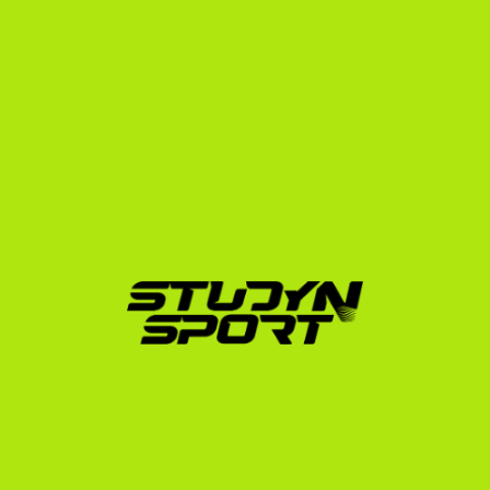
A mi feladatunk az, hogy levegyük a válladról a 
bürokratikus terheket, és felépítsük a számodra 
legmegfelelőbb stratégiát:
Alapozó program (Foundation):
 Elkészítjük a 
professzionális profilodat, megszerkesztjük a 
bemutatkozó videódat, és célzottan felvesszük a 
kapcsolatot az amerikai egyetemi edzőkkel.
Tárgyalási fázis (Negotiation):
 Segítünk a közvetlen 
edzői egyeztetésekben, elemezzük a kapott 
ösztöndíj-ajánlatokat, és igyekszünk a lehető 
legjobb feltételeket kialkudni számodra.
Beiratkozás (Enrollment):
 Végigvezetünk az NCAA 
Eligibility Center regisztráción, a 
vízumügyintézésen és a hivatalos dokumentumok 
fordításán.
Ha szeretnéd tudni, hogy a te szinteddel milyen 
lehetőségeid vannak az amerikai egyetemi ligákban, ne 