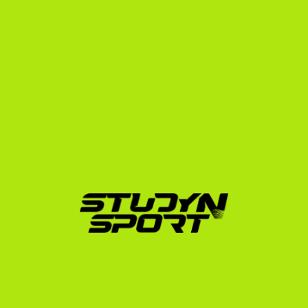
A StudyNSport nem csupán egy közvetítő ügynökség. 
Mi egy komplex, 15 éves tapasztalattal rendelkező 
partner vagyunk, aki végigkísér az úton az első 
kapcsolatfelvételtől kezdve egészen addig, amíg le 
nem száll a géped az USA-ban.
Folyamatunk három fő pillérre épül:
Alapozás (Foundation):
 Profilépítés, a handicap 
hitelesítése, vizsgastratégia kidolgozása és 
közvetlen kapcsolatfelvétel több száz amerikai 
golfedzővel.
Tárgyalás (Negotiation):
 Az ösztöndíj-ajánlatok 
elemzése, közvetlen egyeztetések az edzőkkel a 
lehető legjobb feltételek (tandíj, szállás és ellátás 
támogatása) elérése érdekében.
Beiratkozás (Enrollment):
 Hivatalos egyetemi 
jelentkezések, vízumügyintézés (F-1 vízum) és 