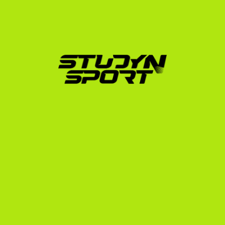
lehető legkedvezőbb feltételeket érjük el.
Enrollment (Beiratkozási szakasz):
 Segítünk az 
egyetemi jelentkezésben, az NCAA 
adminisztrációban, a vízuminterjú felkészülésben 
és a kiutazás megszervezésében.
Akár az "Elite Programunkat" választod – amely 
teljesítményalapú garanciát nyújt –, akár az anyagi 
nehézségekkel küzdő tehetségeknek szóló 
"Opportunity Programunkat", nálunk megtalálod a 
céljaidhoz illő támogatást.
Tegyél egy lépést a jövőd felé!
A torna az egyik legversenyképesebb sportág az 
Egyesült Államokban, de a horvát tornászok technikai 
képzettsége, fegyelmezettsége és munkabírása 