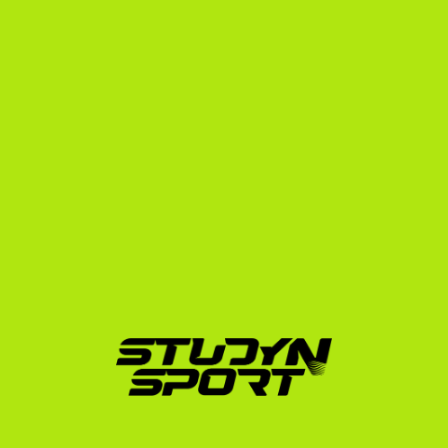
Hogyan segít a StudyNSport? 
A mi folyamatunk
A torna ösztöndíjak megszerzése az egyik 
legversenyképesebb folyamat az amerikai egyetemi 
sportban. A helyek gyorsan betelnek, ezért a 
jelentkezési folyamat idővonala kritikus fontosságú. Mi 
az alábbi három lépésben kísérünk végig az úton:
Alapozás (Foundation):
 Felmérjük a sportolói és 
tanulmányi profilodat. Elkészítjük a professzionális 
bemutató anyagaidat, megszervezzük a 
nyelvvizsga-stratégiádat, és közvetlenül 
kapcsolatba lépünk több száz amerikai 
tornaedzővel.
Tárgyalás (Negotiation):
 Kezeljük az edzők 
visszajelzéseit, megszervezzük a videóhívásokat, és 
segítünk kiválasztani a számodra legkedvezőbb 