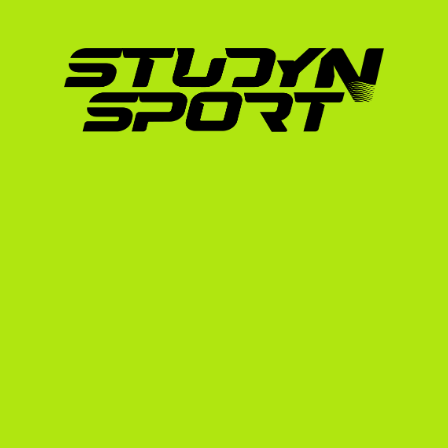
A StudyNSportnál már több tornásznak segítet
szerint a kulcs a korai kezdés és a precíz a
már 1-2 évvel a beiratkozás előtt lekötik a sza
menetrendünk pontos követése elengedhetet
Hogyan segít a StudyNSpo
elnyerésében?
A torna az egyik legkomplexebb sportág az 
bízzuk a véletlenre a jövődet. Háromlépcsős
kiköltözésig:
Alapozás (Foundation):
 Elkészítjük a prof
megszerkesztjük a toborzó videódat, és k
lépünk akár több száz amerikai tornaedz
Tárgyalás (Negotiation):
 Közvetítünk a v