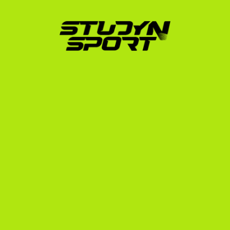
folyamat, amely akár 12-18 hónapot is igénybe vehet. 
Mi az alábbi három strukturált programmal 
támogatunk az úton:
Alapozó Program (Foundation):
 Elkészítjük a 
sportolói és tanulmányi profilodat, 
megszerkesztjük a professzionális highlight 
videódat, és közvetlenül felvesszük a kapcsolatot 
több száz amerikai egyetemi edzővel.
Tárgyalási Program (Negotiation):
 Segítünk az 
edzőkkel való közvetlen kommunikációban, 
elemezzük a kapott ösztöndíjas ajánlatokat, hogy a 
számodra legkedvezőbb döntést hozhasd meg, és 
intézzük az NCAA adminisztrációt.
Beiratkozási Program (Enrollment):
 Végigvezetünk 
a hivatalos egyetemi jelentkezésen, a 
vízumügyintézésen és a kiutazás előtti logisztikai 
feladatokon.