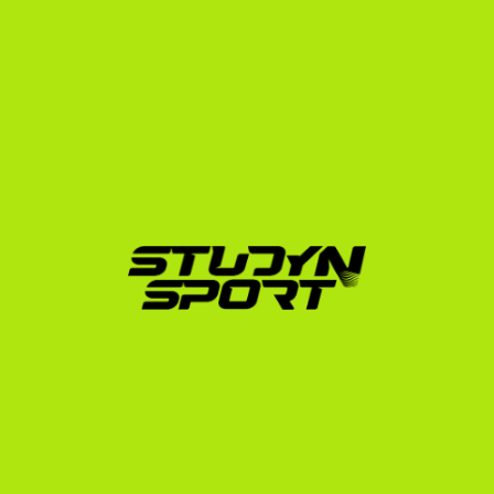
több mint 600 sikeres tengerentúli elhelyezéssel a 
hátunk mögött pontosan ismeri az amerikai egyetemi 
és junior jégkorong-rendszer működését. Alapítónk 
maga is az amerikai egyetemi rendszerben sportolt, 
így belső tapasztalatokkal segítjük a fiatal 
tehetségeket.
Így építjük fel a sikeres jégkorong ösztöndíj USA brit 
(ice hockey scholarship USA British) projekteket:
Profilalkotás és videóelemzés:
 Segítünk elkészíteni 
azt a professzionális highlight videót, amelyet az 
amerikai junior és egyetemi edzők látni akarnak.
Junior liga elhelyezés:
 Kapcsolatrendszerünk révén 
segítünk bejutni a megfelelő észak-amerikai junior 
ligákba (USHL, NAHL, BCHL stb.), amelyek az 
NCAA előszobáját jelentik.
Akadémiai és NCAA adminisztráció:
 Lépésről 
lépésre végigvezetünk az NCAA Eligibility Center 