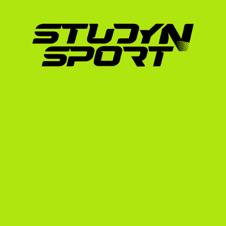
hónappal a tanév kezdete előtt lezárják a ker
ezért kulcsfontosságú, hogy időben elindíts
toborzási idővonalat, hogy pontosan lásd, mi
Hogyan támogatja a Stud
lacrosse játékosokat?
A StudyNSport 2010 óta segít a fiatal sport
az Egyesült Államokban. Alapítónk maga is a
pontosan ismerjük a sikeres kijutás receptjé
dolgoztunk együtt, és több mint 600 versen
sportösztöndíjjal, köztük olyan kiválóságokat
Eszter (University of Notre Dame), vagy az 
és kosárlabdázók.
A lacrosse-ban is ugyanezt a professzionáli
Alapozó Program (Foundation):
 Segítünk 