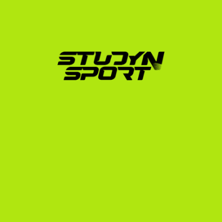
egyetemi rendszerben sportolt, így pontosan ismerjük 
a toborzási folyamat minden lépését. Eddig több mint 
600 sportolót juttattunk ki sikeresen, köztük olyan 
kiválóságokat, mint az olimpiai bronzérmes vívó, 
Muhari Eszter (University of Notre Dame).
Folyamatunk három fő szakaszból áll, amelyek teljes 
mértékben személyre szabottak:
Foundation (Alapozás):
 Elkészítjük a professzionális 
sportolói és tanulmányi profilodat. Segítünk a 
highlight videók összeállításában és a megfelelő 
nyelvvizsga-stratégia kidolgozásában.
Negotiation (Tárgyalás):
 Közvetlen kapcsolatba 
lépünk az amerikai egyetemi edzőkkel. Segítünk az 
online megbeszélések előkészítésében, és szakmai 
támogatást nyújtunk az ösztöndíj-ajánlatok 
kiértékelésében.
Enrollment (Beiratkozás):
 Végigvezetünk a 