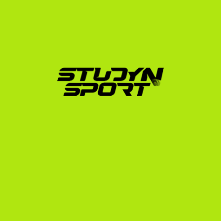
számodra legjobb ajánlatot, amely a legmagasabb 
szintű pénzügyi támogatást (tandíjmentesség, 
szállás) biztosítja.
Adminisztráció és vízum:
 Végigvezetünk a 
bonyolult NCAA/NAIA regisztráción és az F-1-es 
diákvízum igénylési folyamatán.
Ha szeretnéd megtudni, hogy a te sportolói múltaddal 
milyen esélyeid vannak az amerikai rögbi 
bajnokságokban, látogass el az olasz sportolók 
ösztöndíj-lehetőségei oldalunkra, vagy lépj 
kapcsolatba velünk közvetlenül.
Tedd meg az első lépést még 
ma!