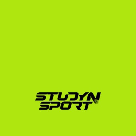
sportágban. Olyan elit egyetemekre juttattunk ki 
versenyzőket, mint a Harvard, a Yale vagy a Princeton. 
Büszkék vagyunk arra, hogy olimpiai bronzérmesünk is 
van Muhari Eszter (Notre Dame, vívás) személyében.
A síelés egy rendkívül specifikus sportág, ahol a 
kapcsolatrendszer mindent eldönt. A mi feladatunk, 
hogy közvetlen kapcsolatot teremtsünk közted és az 
amerikai egyetemi edzők között.
A folyamatunk három fő lépésből áll:
Foundation program:
 Elkészítjük a professzionális 
sportolói és tanulmányi profilodat. Bár a síelésben 
a FIS pontok a legfontosabbak, egy jól összerakott 
videóanyag is döntő lehet. Ebben segít a videós 
útmutatónk. Ezután felvesszük a kapcsolatot akár 
több száz amerikai egyetemi edzővel.
Negotiation program:
 Közvetlenül tárgyalunk az 
edzőkkel a számodra legkedvezőbb ösztöndíjas 