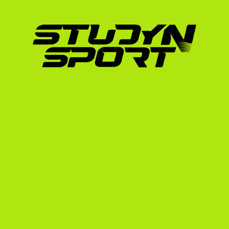
Mivel a felvételi és az NCAA regisztrációs fol
kijutáshoz elengedhetetlen a pontos tervezé
idővonalunkat, hogy lásd, mikor kell elkezden
Hogyan segít a StudyNSp
kijutni az USA-ba?
A StudyNSport-nál több mint 15 éves tapaszt
sportösztöndíjak világában. Alapítónk 2006-b
Egyesült Államokba, cégünk pedig 2010 óta t
sikeresen amerikai egyetemeken, köztük olya
vívó, Muhari Eszter (University of Notre Dam
és teniszezők.
Bár központunk Magyarországon található, s