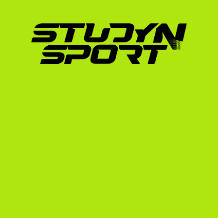
edzésmunkát követelő egyetemi programba. 
lehetőségeiről szóló részletes útmutatónkat,
diákok az USA-ban.
A StudyNSport segítségével már olyan világkl
legelitebb egyetemeire, mint a Notre Dame, a
State University. Bár a softball egy speciálisa
megegyezik a többi elit sportágéval.
Így segít a StudyNSport: 
folyamatunk
A tengerentúli ösztöndíj megszerzése egy ös
Éppen ezért javasoljuk, hogy tanulmányozd a
hogy időben elindítsd a felkészülést. Mi az 
támogatunk az út során: