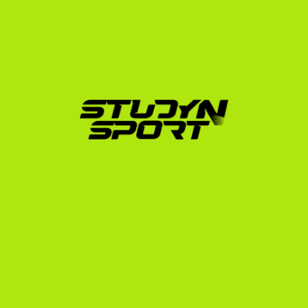
ajánlatok elemzése és érdekképviselet a 
legkedvezőbb csomagok elérése érdekében.
Beiratkozási Program (Enrollment):
 Hivatalos 
egyetemi jelentkezések, NCAA adminisztráció, 
vízuminterjú-felkészítés és utazási logisztika.
Különleges tehetségek számára elérhető az "Elite 
Programunk" teljesítményalapú garanciával, valamint 
az "Opportunity Programunk" kedvező, rugalmas 
konstrukciókkal.
Tedd meg az első lépést a 
softball karrieredben!
Ha komolyan gondolod, hogy az USA-ban szeretnél 
tanulni és softballozni, ne halogasd az indulást. Az 