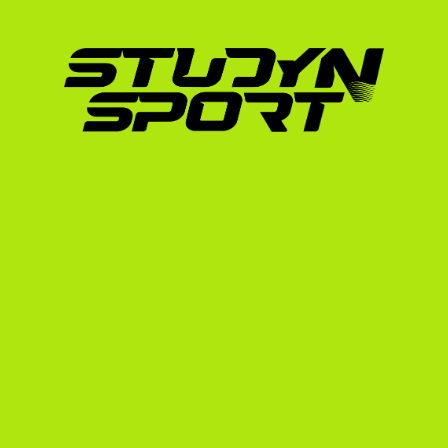
Mivel a squash egy rendkívül szűk és elit kö
play squash USA Serbian
 program keretében 
tervezett indulás előtt el kell kezdeni.
Így segítünk neked a folyamat során:
Profilépítés és videóanyag:
 Elkészítjük a
profilodat. A fallabdában a jó minőségű 
bemutató felvételek elengedhetetlenek. S
Közvetlen kapcsolat az edzőkkel:
 Több m
amerikai edzői hálózatunkkal közvetlenül
profilodat. Nem általános e-maileket íru
keressük meg, amelyek stílusa és akadémiai
Felkészülés a vizsgákra és adminisztráci
kidolgozásában, valamint az iskolai bizon
hitelesítésében.
Szerződéses tárgyalások és vízumügyint