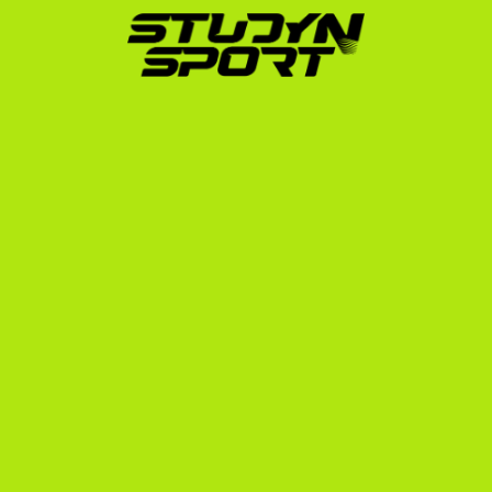
tehetséget helyezett el sikeresen az amerikai egyetemi 
rendszerben. Bár központunk Magyarországon 
található, tevékenységünk nemzetközi: több mint 10 
országból, köztük a skandináv régióból is 
rendszeresen közvetítünk sportolókat az USA-ba.
Olyan elit sportolók bízták ránk a karrierjüket, mint az 
olimpiai bronzérmes vívó, Muhari Eszter (University of 
Notre Dame), vagy az Ivy League egyetemekre 
bejutott tehetségek, mint Róth Rebeka (Yale University) 
és Kovács Kristóf (Princeton University). Tapasztalt 
csapatunk pontosan ismeri az európai oktatási 
rendszerek sajátosságait, és közvetlen kapcsolatban 
áll több ezer amerikai egyetemi edzővel.
A tanulás és sport USA koncepció nem csupán egy 
álom – megfelelő szakmai háttérrel és felkészüléssel 
számodra is elérhető valósággá válhat.