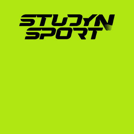
Nem kell messzire menned inspirációért. A k
ért el világraszóló sikereket az amerikai ren
Richárd, aki az Arizona State University (ASU)
egyetemi évek alatt fejlődött olimpiai szintű ú
európai alapozás és az amerikai egyetemi e
élvonalába repítheti a sportolókat.
A StudyNSport alapítása óta, 2010-től kezd
együtt, és több mint 600 versenyzőt juttatott
intézményekbe helyeztünk el sportolókat, min
Dame vagy éppen az Arizona State Universit
olimpiai bronzérmes tőrözőnk is, aki a Univer
csúcsra.
Hogyan segít a StudyNS