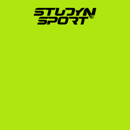
Az ukrán úszók számára egyedi, személyre szabott 
programokat kínálunk:
Profilépítés és videóvágás:
 Elkészítjük a 
professzionális profilodat, átszámítjuk az 
időeredményeidet az amerikai yardos rendszerre, 
és összeállítjuk a bemutatkozó anyagaidat.
Közvetlen kapcsolatfelvétel az edzőkkel:
 Több 
mint 1000 amerikai egyetemi edzővel állunk 
kapcsolatban. Célzottan keressük meg azokat a 
programokat, amelyek a leginkább passzolnak a 
szintedhez.
Ösztöndíj-tárgyalások és adminisztráció:
 Segítünk 
a szerződések elemzésében, az NCAA Eligibility 
Center regisztrációban, a vízumügyintézésben és 
az ukrán dokumentumok hivatalos fordításában.
Ha szeretnéd megismerni az ukrán sportolók számára 
elérhető egyéb lehetőségeket is, olvasd el az ukrán 