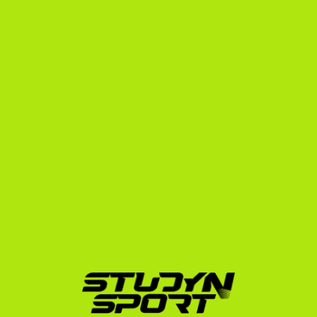
tudományos ösztöndíjak elnyeréséhez még mindig 
erősen ajánlott a jó SAT-eredmény.
Hogyan segít a StudyNSport 
a svéd triatlonosoknak?
A StudyNSport több mint 15 éves tapasztalattal (2010 
óta) segíti a sportolókat a tengerentúli ösztöndíjak 
megszerzésében. Több mint 600 sikeres 
elhelyezéssel a hátunk mögött – köztük olyan 
elitekkel, mint az olimpiai bronzérmes Muhari Eszter 
(Notre Dame) vagy az Ivy League-be (Harvard, Yale, 
Princeton, Dartmouth) bejutott magyar és nemzetközi 
sportolók – pontosan ismerjük a sikeres felvételi 
receptjét.