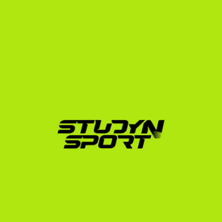
A StudyNSport több mint 15 éves tapasztalattal és 
több mint 600 sikeres tengerentúli elhelyezéssel a 
háta mögött pontosan ismeri az amerikai egyetemi 
rendszer működését. A lengyel röplabdázók számára 
egyénre szabott programokat kínálunk, amelyek 
végigkísérnek a teljes folyamaton:
Foundation program:
 Profilépítés, professzionális 
videóvágás, nyelvvizsga-stratégia és az első 
kapcsolatfelvétel több száz amerikai edzővel.
Negotiation program:
 Közvetlen tárgyalások az 
edzőkkel a legjobb ösztöndíjas ajánlatok 
megszerzéséért, valamint az NCAA/NAIA 
adminisztráció teljes körű kezelése.
Enrollment program:
 A hivatalos egyetemi 
jelentkezés, a vízumügyintézés és az utazás 
előkészítése.
Ha szeretnéd megtudni, hogy a te szinteddel milyen 