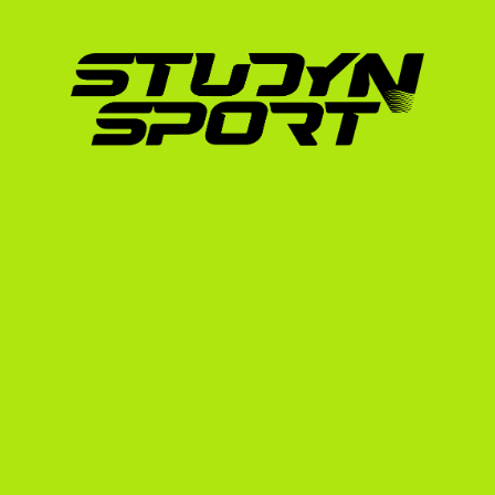
rászorultsági alapú támogatásokkal és a spor
biztosítanak, amelyek teljes mértékben lefedi
Ha szeretnéd látni, hogyan építjük fel a hoz
a vízilabda ösztöndíj programunkat, ahol rés
követelményeket.
Hogyan segít a StudyNS
A StudyNSport több mint 15 éves tapasztalat
sportösztöndíjak területén. Alapítónk maga i
és azóta több mint 600 sportolót juttattunk
országból.
A lengyel vízilabdázók számára egy kifejeze
programot kínálunk:
Alapozó szakasz (Foundation):
 Elkészítj