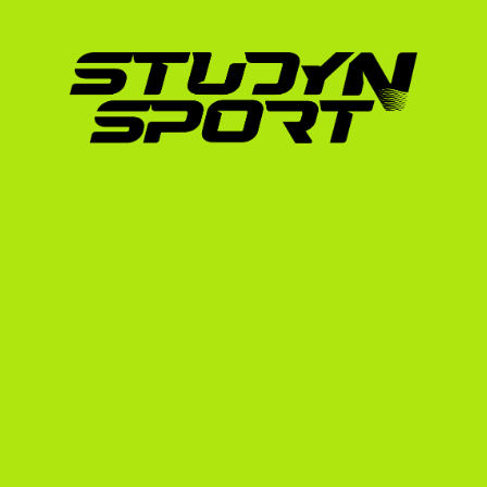
pályafutását.
Marcell példája jól mutatja, hogy a magyar bi
és a hihetetlen munkabírás – rendkívül érté
nemcsak a szőnyegen nyújt kimagasló teljes
megbecsült tagjává is vált, miközben diplom
Ez a klasszikus kettős karrier (double career
képviselünk.
Hogyan segít a StudyNS
A StudyNSport Magyarország vezető sportü
óta) segít a fiatal tehetségeknek elérni az á
rendszerben tanult és sportolt, így pontosan 
Eddig több mint 600 sportolót juttattunk ki 
az olimpiai bronzérmes Muhari Eszter (vívás,