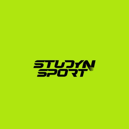
megszerkesztjük a highlight videódat, és 
közvetlenül felvesszük a kapcsolatot akár 1000 
amerikai egyetemi edzővel.
Tárgyalási Program (Negotiation):
 Segítünk az 
edzőkkel való közvetlen videókonferenciák 
lebonyolításában, elemezzük a kapott ösztöndíjas 
ajánlatokat, és támogatunk az NCAA/NAIA 
adminisztrációban.
Beiratkozási Program (Enrollment):
 Végigvezetünk 
a hivatalos egyetemi jelentkezésen, a pénzügyi 
dokumentáció összeállításán és az F-1 diákvízum 
igénylési folyamatán.
Ne hagyd, hogy a bürokrácia és az információhiány az 
álmaid útjába álljon. Ha szeretnéd tudni, hogyan 
építhetsz karriert az USA-ban, ismerd meg részletesen 
a birkózó ösztöndíj lehetőségeket és vedd fel velünk a 
kapcsolatot még ma.