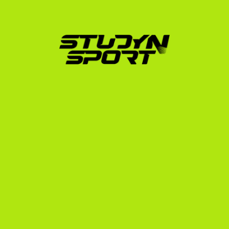
Hogyan támogatja a 
StudyNSport a bowling 
karrieredet?
Nem kell egyedül végigcsinálnod ezt a rendkívül 
bonyolult folyamatot. Mi lépésről lépésre fogjuk a 
kezed:
Alapozó program (Foundation):
 Elkészítjük a 
professzionális profilodat, összeállítjuk és 
megvágjuk a technikai videódat, és közvetlenül 
megkeresünk akár több száz amerikai bowling 
edzőt.
Tárgyalási szakasz (Negotiation):
 Segítünk az 
edzőkkel való videós egyeztetésekben, elemezzük 