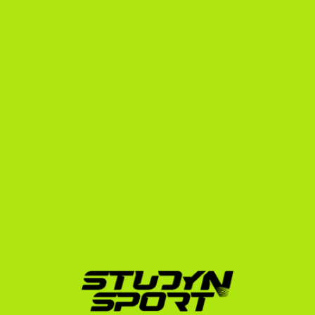
A StudyNSportnál több mint 15 éves tapasztalattal és 
több mint 600 sikeresen elhelyezett sportolóval a 
hátunk mögött pontosan ismerjük az amerikai 
rendszert. Alapítónk maga is az amerikai egyetemi 
rendszerben tanult és sportolt, így belső nézőpontból 
irányítjuk a folyamatokat.
A vívóknak nyújtott szolgáltatásaink lefedik a teljes 
utat:
Profilépítés és videó:
 Segítünk összeállítani a 
tökéletes sport- és tanulmányi profilt, és 
professzionális videóanyagot készítünk a 
mérkőzéseidből.
Célzott edzői megkeresések:
 Közvetlen 
kapcsolatrendszerünk van az amerikai egyetemi 
vívóedzőkkel. Profilodat közvetlenül a döntéshozók 
kezébe juttatjuk el.
Szerződéses tárgyalások:
 Amikor megérkeznek az 