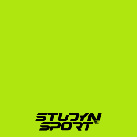
kívül is?
Amerikában szinte minden nap találkozom valami 
újdonsággal, és minden nap új embereket ismerhetek 
meg – legyenek azok tanárok, diáktársak vagy 
sporttársak. Rengeteg közös programunk van a 
csapattal, sokat utazunk, és az itt tartózkodásom 
minden percét élvezem. Különösen várom a közös 
egyetemi eseményeket, a csapattal való utazásokat és 
– természetesen – a meccseket is. Biztos vagyok 
benne, hogy ez az időszak nagyon sokat ad majd 
nekem sportolóként és emberileg egyaránt, és mindig 
szívesen fogok visszagondolni rá.
Ready to join?
We want to get to know you better
Contact us