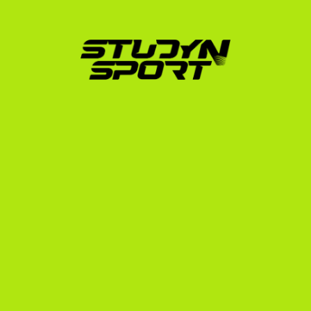
A StudyNSportnál több mint 15 éves tapasztalattal és 
több mint 600 sikeres kihelyezéssel a hátunk mögött 
pontosan ismerjük a Junior College-ok világát. 
Alapítónk maga is az amerikai rendszerben sportolt, 
így saját bőrén tapasztalta meg a folyamatot.
Így épül fel a közös munkánk:
Profilépítés és videó:
 Elkészítjük a professzionális 
sportolói és tanulmányi profilodat, amely kiemeli az 
erősségeidet az amerikai edzők számára.
Kapcsolatfelvétel:
 Közvetlenül megkeressük az 
amerikai NJCAA edzőket. Kiterjedt kapcsolati 
hálónknak köszönhetően az anyagaid azonnal a 
döntéshozók asztalára kerülnek.
Ösztöndíj-tárgyalás:
 Megkeressük a számodra 
elérhető legkedvezőbb finanszírozási formákat, és 
segítünk a teljes vagy részleges ösztöndíjak 
kialkudásában.