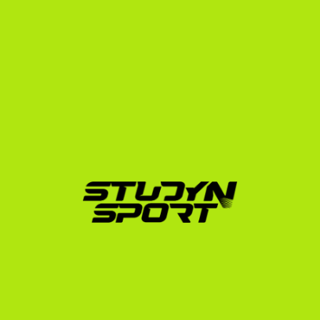
egyetemekre való jelentkezés és az edzőkkel való 
kapcsolatfelvétel optimális esetben a tervezett 
indulás előtt 12-18 hónappal kezdődik.
Tarts meg a magas GPA-t:
 A magyar 
osztályzatokat az amerikai rendszerre konvertálják. 
Minél több ötösöd van a bizonyítványodban, annál 
magasabb lesz a GPA-d, ami közvetlenül növeli az 
akadémiai ösztöndíj esélyét.
Készülj fel az SAT/ACT tesztekre:
 Bár egyre több 
egyetem válik "test-optional"-lá (azaz nem kötelező 
a teszt), a kiemelkedő SAT pontszám még mindig a 
leggyorsabb út a magas tanulmányi ösztöndíjak 
felé.
Készíts professzionális highlight videót:
 Az 
edzőnek látnia kell a tehetségedet ahhoz, hogy 
felajánlja a sportösztöndíj rá eső részét.