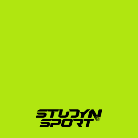
regisztráción, a pénzügyi igazolásokon és az F-1-es 
diákvízum megszerzésének teljes folyamatán.
Sikertörténetek és a 
StudyNSport tapasztalata
A StudyNSport több mint 15 éves tapasztalattal 
rendelkezik a nemzetközi sportösztöndíjak területén. 
Alapítónk maga is az amerikai egyetemi rendszerben 
sportolt, és azóta több mint 600 atlétát juttattunk ki 
sikeresen az USA-ba.
Büszkék vagyunk arra, hogy olyan kiváló magyar 
atléták útját is egyengettük, mint 
Simon Péter
, aki a 
világhírű 
UC Berkeley
 egyetemen folytathatta 
sportolói és tanulmányi karrierjét. Ez a példa is 