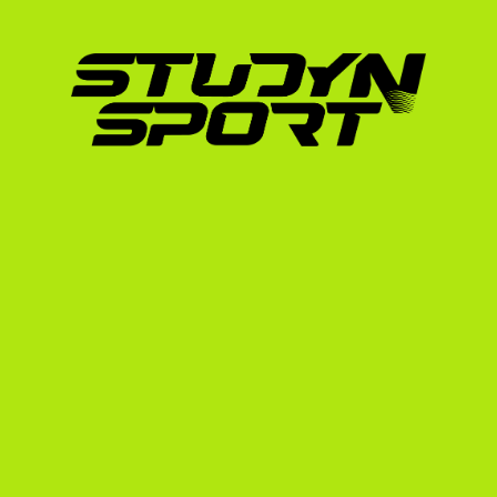
IELTS vagy Duolingo), valamint bizonyos
Időben el kell kezdeni a felkészülést, mert az
vízumügyintézés hónapokat vesz igénybe. Né
toborzási idővonalat, hogy ne maradj le a le
Sikeres európai minták: 
University of Idaho-n
Az európai futók rendkívül keresettek az Eg
állóképességi edzésmúltjuk miatt. Jó példa e
Idaho (NCAA Division 1) színeiben fut be nagy
Gréta példája megmutatja, hogy az európai 
beilleszkednek az amerikai egyetemi csapat
tagjaivá válni az egyetemi váltóknak és a te