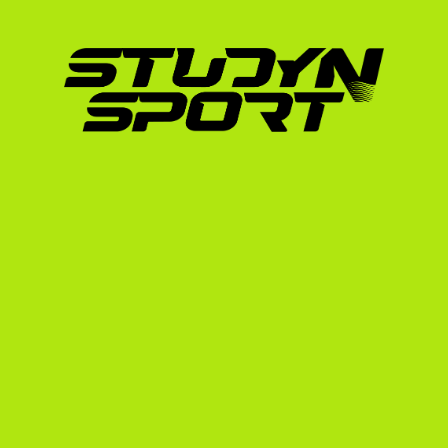
igazolja, hogy az amerikai edzők nagyra érték
munkabírását és lojalitását. Nincs elérhetetl
támogatással és elszántsággal.
Hogyan segít a StudyNSp
A StudyNSport több mint 15 éves tapasztalatt
közvetítésében. Alapítónk maga is az amerika
így pontosan ismerjük a sikeres felvételi mi
sportolót juttattunk ki az USA-ba, köztük ol
vívó, Muhari Eszter (University of Notre Dam
A golf-specifikus programunk keretében telj
Alapozó szakasz:
 Elkészítjük a professzio
segítünk a megfelelő versenyek kiválaszt
Tárgyalási szakasz:
 Közvetlen kapcsolatb
bemutatjuk az eredményeidet, elemezzük a