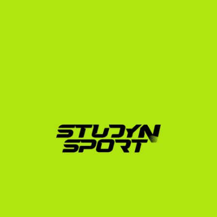
professzionális highlight videódat, és kidolgozzuk a 
vizsgastratégiádat.
Tárgyalási szakasz (Negotiation):
 Közvetlen 
kapcsolatba lépünk az amerikai edzőkkel. Ha a 
cross-sport stratégia a cél, bemutatjuk a fizikai 
paramétereidet a kosárlabda- vagy röplabda-
edzőknek, és menedzseljük az ösztöndíjas 
ajánlatokat.
Beiratkozási szakasz (Enrollment):
 Intézzük a 
hivatalos egyetemi jelentkezést, az NCAA/NAIA 
adminisztrációt, a vízumügyintézést és a kiutazás 
logisztikáját.
Nálunk nincs sablonmegoldás. Ha tehetséges vagy, és 
megvan benned az akarat, segítünk megtalálni azt az 
egyetemet, amely fedezi a tandíjadat, a szállásodat és 
az étkezésedet (full scholarship), miközben 
világszínvonalú körülmények között sportolhatsz.