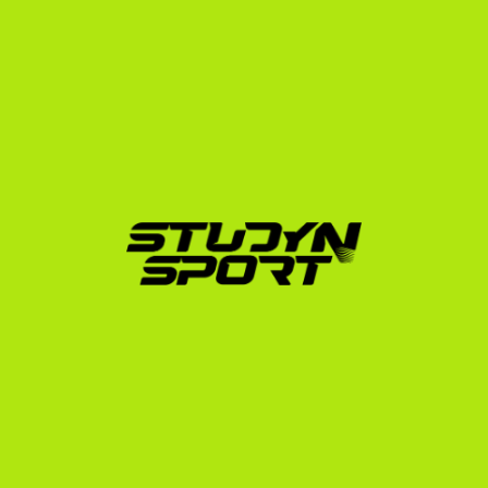
amerikai egyetemi sportlövő edzőt.
Negotiation program:
 Lebonyolítjuk a közvetlen 
egyeztetéseket az edzőkkel, elemezzük a kapott 
ösztöndíj-ajánlatokat, és az érdekeidet képviselve 
tárgyalunk a maximális (akár teljes) ösztöndíjak 
eléréséért.
Enrollment program:
 Intézzük a teljes hivatalos 
egyetemi jelentkezést, az NCAA adminisztrációt, a 
vízuminterjú felkészítést és a kiutazás logisztikáját.
Tervezd meg a jövődet időben
A felvételi folyamat és az ösztöndíjak megszerzése 
nem megy egyik napról a másikra. Az amerikai edzők 
gyakran már egy-másfél évvel a tervezett kezdés előtt 
leigazolják a keretüket. Ha most vagy középiskolás, ez 
a tökéletes pillanat arra, hogy elindítsd a folyamatot, 