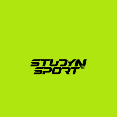
megfelelő videós anyagok elkészítésében.
Közvetlen edzői kapcsolatok:
 Kapcsolatba lépünk 
az amerikai egyetemi edzőkkel a kiterjedt 
hálózatunkon keresztül, bemutatva a te fizikai és 
tanulmányi eredményeidet.
Hivatalos ügyintézés:
 Végigvezetünk az NCAA 
Eligibility Center regisztrációján, a francia 
bizonyítványaid hivatalos fordításán és az amerikai 
diákvízum (F-1) igénylésén.
Ha szeretnéd megtudni, hogyan működnek az evezős 
sportösztöndíjak az USA-ban, vagy kíváncsi vagy a 
többi franciaországi sportoló lehetőségeire, a legjobb, 
ha szakértőhöz fordulsz.
Tedd meg az első lépést az 