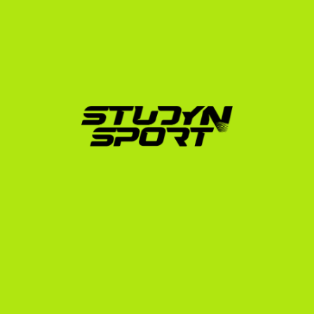
Miért a StudyNSport?
Nem csupán egy közvetítő ügynökség vagyunk. 
Ismerjük az amerikai egyetemi edzők elvárásait, és 
pontosan tudjuk, hogyan kell bemutatni egy romániai 
klubban nevelkedett rögbi játékost ahhoz, hogy a 
legjobb ajánlatokat kapja. A romániai sportolók 
felvételi folyamata speciális adminisztrációt igényel, 
amelyben teljes körű támogatást nyújtunk.
Ne hagyd, hogy a tehetséged elveszszen a helyi 
bajnokságokban. Az amerikai egyetemi rögbi 
lehetőséget ad arra, hogy világszínvonalú 
stadionokban játssz, beutazd az Egyesült Államokat, 
és olyan diplomát szerezz, amellyel a sportkarriered 
után is bárhol elhelyezkedhetsz a világon.